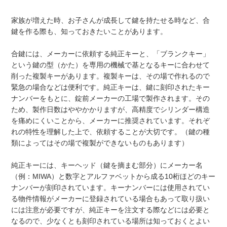
家族が増えた時、お子さんが成長して鍵を持たせる時など、合
鍵を作る際も、知っておきたいことがあります。
合鍵には、メーカーに依頼する純正キーと、「ブランクキー」
という鍵の型（かた）を専用の機械で基となるキーに合わせて
削った複製キーがあります。複製キーは、その場で作れるので
緊急の場合などは便利です。純正キーは、鍵に刻印されたキー
ナンバーをもとに、錠前メーカーの工場で製作されます。その
ため、製作日数はややかかりますが、高精度でシリンダー構造
を痛めにくいことから、メーカーに推奨されています。それぞ
れの特性を理解した上で、依頼することが大切です。（鍵の種
類によってはその場で複製ができないものもあります）
純正キーには、キーヘッド（鍵を摘まむ部分）にメーカー名
（例：MIWA）と数字とアルファベットから成る10桁ほどのキー
ナンバーが刻印されています。キーナンバーには使用されてい
る物件情報がメーカーに登録されている場合もあって取り扱い
には注意が必要ですが、純正キーを注文する際などには必要と
なるので、少なくとも刻印されている場所は知っておくとよい